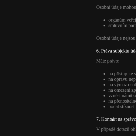
Osobní údaje mohou 
orgánům veřej
smluvním partn
Osobní údaje nejsou
6. Práva subjektu úd
Máte právo:
na přístup ke
na opravu nep
na výmaz osob
na omezení zp
vznést námitku
na přenositeln
podat stížnos
7. Kontakt na správ
V případě dotazů oh