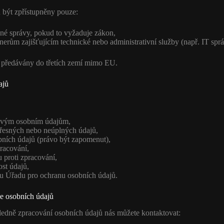
být zpřístupněny pouze:
né správy, pokud to vyžaduje zákon,
erům zajišťujícím technické nebo administrativní služby (např. IT sprá
 předávány do třetích zemí mimo EU.
ajů
 svým osobním údajům,
řesných nebo neúplných údajů,
ních údajů (právo být zapomenut),
racování,
 proti zpracování,
ost údajů,
t u Úřadu pro ochranu osobních údajů.
ce osobních údajů
ledně zpracování osobních údajů nás můžete kontaktovat: