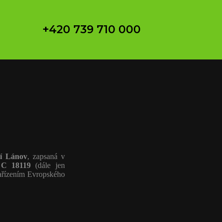
+420 739 710 000
ní Lánov
, zapsaná v
a
C 18119
(dále jen
nařízením Evropského