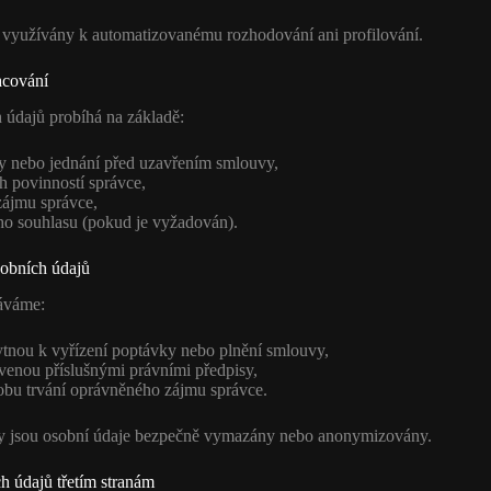
 využívány k automatizovanému rozhodování ani profilování.
acování
 údajů probíhá na základě:
y nebo jednání před uzavřením smlouvy,
h povinností správce,
ájmu správce,
ho souhlasu (pokud je vyžadován).
obních údajů
áváme:
tnou k vyřízení poptávky nebo plnění smlouvy,
venou příslušnými právními předpisy,
obu trvání oprávněného zájmu správce.
by jsou osobní údaje bezpečně vymazány nebo anonymizovány.
h údajů třetím stranám