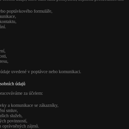
ebo poptávkového formuláře,
munikace,
kontaktu,
ání.
ní,
sti,
resu,
,
í údaje uvedené v poptávce nebo komunikaci.
osobních údajů
pracováváme za účelem:
ávky a komunikace se zákazníky,
ění smluv,
ašich služeb,
ých povinností,
h oprávněných zájmů.