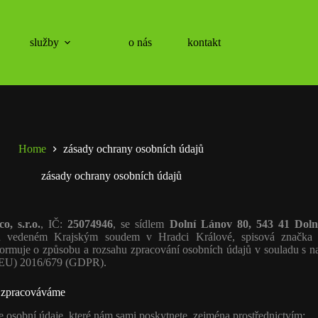
služby
o nás
kontakt
Home
zásady ochrany osobních údajů
zásady ochrany osobních údajů
o, s.r.o.
, IČ:
25074946
, se sídlem
Dolní Lánov 80, 543 41 Dol
ku vedeném Krajským soudem v Hradci Králové, spisová značk
nformuje o způsobu a rozsahu zpracování osobních údajů v souladu s 
(EU) 2016/679 (GDPR).
e zpracováváme
osobní údaje, které nám sami poskytnete, zejména prostřednictvím: