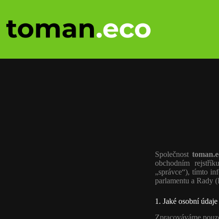
Společnost
toman.ec
obchodním rejstří
„správce“), tímto i
parlamentu a Rady 
1. Jaké osobní údaj
Zpracováváme pouze 