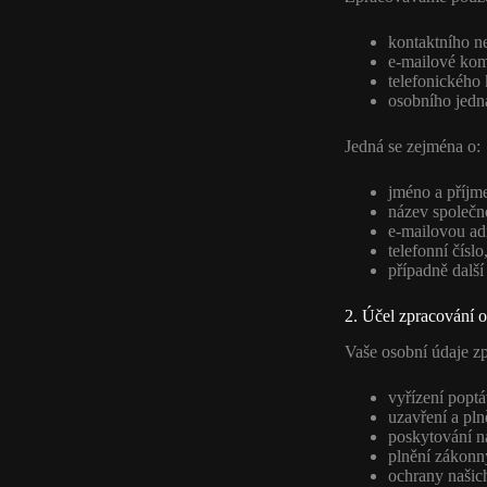
kontaktního n
e-mailové ko
telefonického 
osobního jedn
Jedná se zejména o:
jméno a příjme
název společno
e-mailovou ad
telefonní číslo
případně dalš
2. Účel zpracování 
Vaše osobní údaje z
vyřízení popt
uzavření a pln
poskytování n
plnění zákonn
ochrany našic